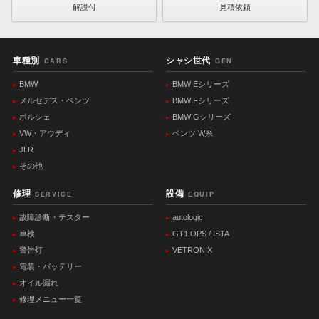
解説付
見積依頼
車種別
シャシ世代
CARS
GEN
BMW
BMW Eシリーズ
メルセデス・ベンツ
BMW Fシリーズ
ポルシェ
BMW Gシリーズ
VW・アウディ
ベンツ W系
JLR
その他
修理
設備
SERVICE
EQUIP
故障診断・テスター
autologic
車検
GT1 OPS / ISTA
警告灯
VETRONIX
電装・バッテリー
オイル漏れ
修理メニュー一覧