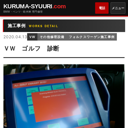
KURUMA-SYUURI
.com
電話
メニュー
BMW・ベンツ・欧州車 専門修理
施工事例
WORKS DETAIL
2020.04.13
VW
その他修理設備
フォルクスワーゲン施工事例
ＶＷ ゴルフ 診断