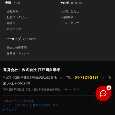
情報
その他
INFO
OTHERS
会社案内
お問い合わせ
社長インタビュー
利用規約
用語集
サイトマップ
対応エリア
アーカイブ
ARCHIVE
過去の修理事例
診断機・テスター
運営会社：株式会社 江戸川自動車
04-7124-2191
〒278-0055 千葉県野田市岩名287番地 ／ TEL：
／ 営
業 月-土 9:00-19:00
関東運輸局長認証 普通小型自動車分解整備事業 ／ Since 2005
© 株式会社 江戸川自動車
メーカー別施工事例
｜
作業内容別施工事例
対応エリア