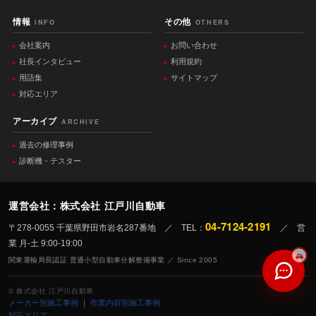
情報
その他
INFO
OTHERS
会社案内
お問い合わせ
社長インタビュー
利用規約
用語集
サイトマップ
対応エリア
アーカイブ
ARCHIVE
過去の修理事例
診断機・テスター
運営会社：株式会社 江戸川自動車
04-7124-2191
〒278-0055 千葉県野田市岩名287番地 ／ TEL：
／ 営
業 月-土 9:00-19:00
関東運輸局長認証 普通小型自動車分解整備事業 ／ Since 2005
© 株式会社 江戸川自動車
メーカー別施工事例
｜
作業内容別施工事例
対応エリア