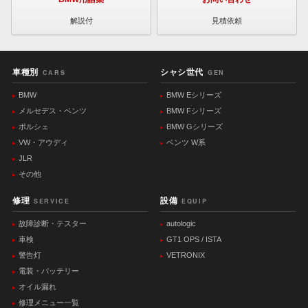
解説付
見積依頼
車種別
シャシ世代
CARS
GEN
BMW
BMW Eシリーズ
メルセデス・ベンツ
BMW Fシリーズ
ポルシェ
BMW Gシリーズ
VW・アウディ
ベンツ W系
JLR
その他
修理
設備
SERVICE
EQUIP
故障診断・テスター
autologic
車検
GT1 OPS / ISTA
警告灯
VETRONIX
電装・バッテリー
オイル漏れ
修理メニュー一覧