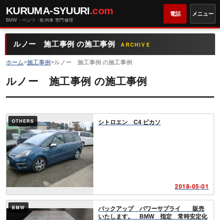
KURUMA-SYUURI
.com
電話
メニュー
BMW・ベンツ・欧州車 専門修理
ルノー 施工事例 の施工事例
ARCHIVE
ホーム
>
施工事例
>
ルノー 施工事例 の施工事例
ルノー 施工事例 の施工事例
OTHERS
シトロエン C4 ピカソ
2018-05-01
BMW
バックアップ パワーサプライ 販売
いたします。 BMW 指定 常時安定化