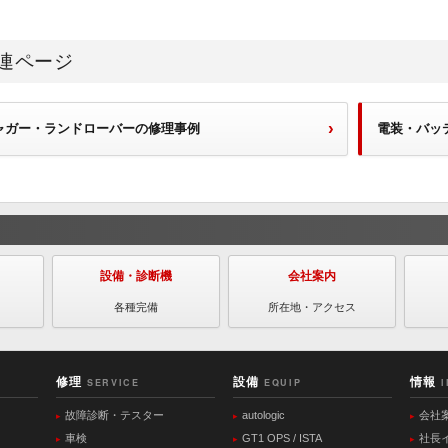
連ページ
ャガー・ランドローバーの修理事例
電装・バッ
設備・診断機
会社案内
各種完備
所在地・アクセス
修理
設備
情報
SERVICE
EQUIP
故障診断・テスター
autologic
会社
車検
GT1 OPS / ISTA
社長