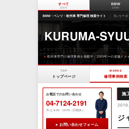
すべて
BMW
306件
159件
BMW・ベンツ・欧州車 専門修理 検索サイト
3シリーズ 5
KURUMA-SYUU
欧州車専門の修理事例を掲載中｜2005年〜の老舗ドメイ
TOP
WORKS
トップページ
修理事例検索
施
お電話でのお問い合わせ
04-7124-2191
2019.
月-土 9:00 - 19:00（日祝休）
ジ
▸ お問い合わせフォーム