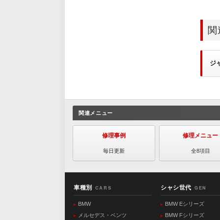
関
ジ
関連メニュー
修理事例
修理メニュー
毎日更新
全8項目
車種別
シャシ世代
CARS
GEN
BMW
BMW Eシリーズ
メルセデス・ベンツ
BMW Fシリーズ