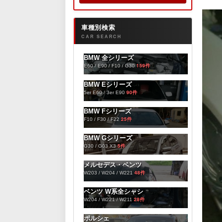
車種別検索
CAR SEARCH
BMW 全シリーズ
159件
E60 / E90 / F10 / G30
BMW Eシリーズ
90件
5er E60 / 3er E90
BMW Fシリーズ
25件
F10 / F30 / F22
BMW Gシリーズ
5件
G30 / G03 X3
メルセデス・ベンツ
48件
W203 / W204 / W221
ベンツ W系全シャシ
28件
W204 / W221 / W211
ポルシェ