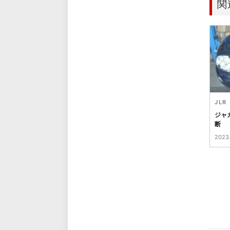
関
JLR
ジャ
断
2023