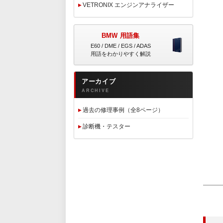
VETRONIX エンジンアナライザー
BMW 用語集
E60 / DME / EGS / ADAS
用語をわかりやすく解説
アーカイブ
ARCHIVE
過去の修理事例（全8ページ）
診断機・テスター