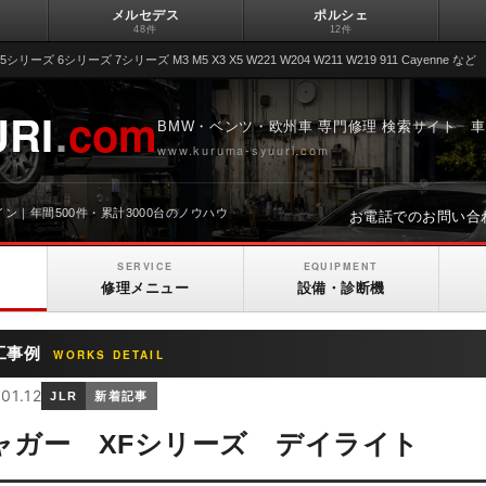
メルセデス
ポルシェ
48件
12件
シリーズ 6シリーズ 7シリーズ M3 M5 X3 X5 W221 W204 W211 W219 911 Cayenne など
RI
.
com
BMW・ベンツ・欧州車 専門修理 検索サイト 車修
www.kuruma-syuuri.com
お電話でのお問い合
ン｜年間500件・累計3000台のノウハウ
SERVICE
EQUIPMENT
修理メニュー
設備・診断機
工事例
WORKS DETAIL
01.12
JLR
新着記事
ャガー XFシリーズ デイライト