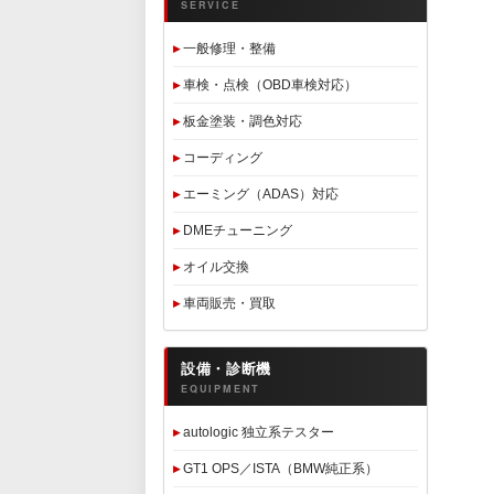
SERVICE
一般修理・整備
車検・点検（OBD車検対応）
板金塗装・調色対応
コーディング
エーミング（ADAS）対応
DMEチューニング
オイル交換
車両販売・買取
設備・診断機
EQUIPMENT
autologic 独立系テスター
GT1 OPS／ISTA（BMW純正系）