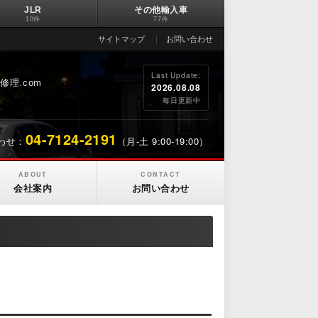
JLR
その他輸入車
10件
77件
サイトマップ
お問い合わせ
Last Update:
理.com
2026.08.08
毎日更新中
04-7124-2191
わせ：
（月-土 9:00-19:00）
ABOUT
CONTACT
会社案内
お問い合わせ