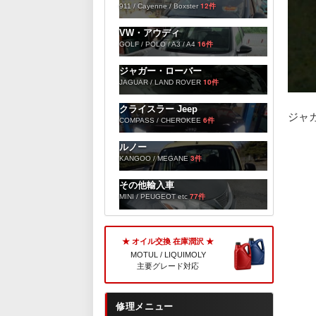
12件
911 / Cayenne / Boxster
VW・アウディ
16件
GOLF / POLO / A3 / A4
ジャガー・ローバー
10件
JAGUAR / LAND ROVER
クライスラー Jeep
ジャ
6件
COMPASS / CHEROKEE
ルノー
3件
KANGOO / MEGANE
その他輸入車
77件
MINI / PEUGEOT etc
★ オイル交換 在庫潤沢 ★
MOTUL / LIQUIMOLY
主要グレード対応
修理メニュー